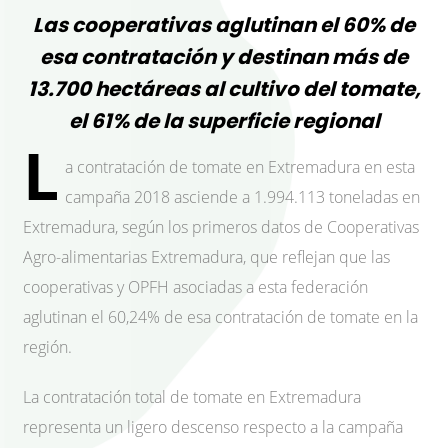
Las cooperativas aglutinan el 60% de
esa contratación y destinan más de
13.700 hectáreas al cultivo del tomate,
el 61% de la superficie regional
L
a contratación de tomate en Extremadura en esta
campaña 2018 asciende a 1.994.113 toneladas en
Extremadura, según los primeros datos de Cooperativas
Agro-alimentarias Extremadura, que reflejan que las
cooperativas y OPFH asociadas a esta federación
aglutinan el 60,24% de esa contratación de tomate en la
región.
La contratación total de tomate en Extremadura
representa un ligero descenso respecto a la campaña