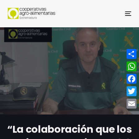
Nav
Compa
What
Face
Twitt
Email
“La colaboración que los