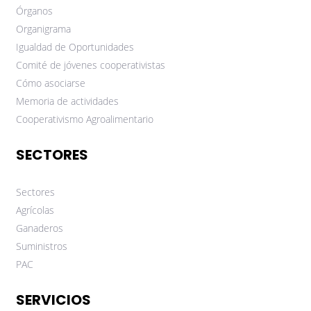
Órganos
Organigrama
Igualdad de Oportunidades
Comité de jóvenes cooperativistas
Cómo asociarse
Memoria de actividades
Cooperativismo Agroalimentario
SECTORES
Sectores
Agrícolas
Ganaderos
Suministros
PAC
SERVICIOS