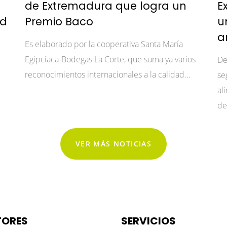
de Extremadura que logra un
E
ad
Premio Baco
u
a
Es elaborado por la cooperativa Santa María
Egipciaca-Bodegas La Corte, que suma ya varios
De
reconocimientos internacionales a la calidad...
se
al
del
VER MÁS NOTICIAS
TORES
SERVICIOS