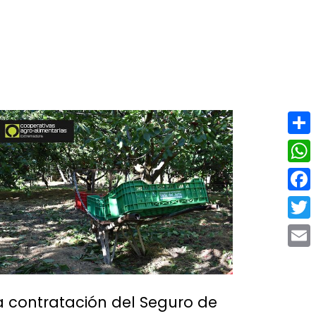
INTRANET
Compa
What
Face
Twitt
Email
a contratación del Seguro de