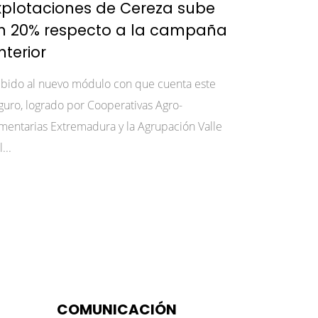
xplotaciones de Cereza sube
n 20% respecto a la campaña
nterior
bido al nuevo módulo con que cuenta este
guro, logrado por Cooperativas Agro-
imentarias Extremadura y la Agrupación Valle
...
COMUNICACIÓN