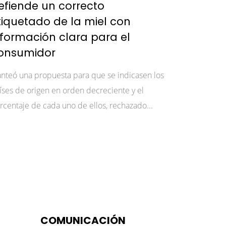
efiende un correcto
tiquetado de la miel con
nformación clara para el
onsumidor
anteó una propuesta para que se indicasen los
íses de origen en orden decreciente y el
rcentaje de cada uno de ellos, rechazado...
COMUNICACIÓN