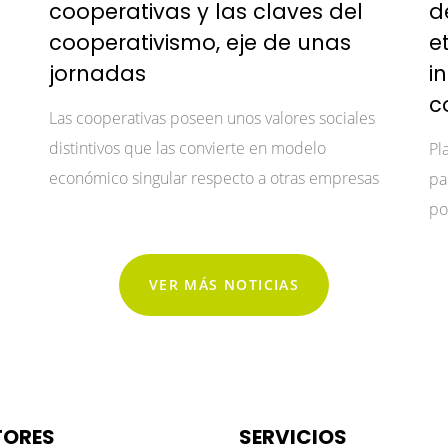
cooperativas y las claves del
d
cooperativismo, eje de unas
e
jornadas
i
c
Las cooperativas poseen unos valores sociales
distintivos que las convierte en modelo
Pl
económico singular respecto a otras empresas
pa
po
VER MÁS NOTICIAS
TORES
SERVICIOS