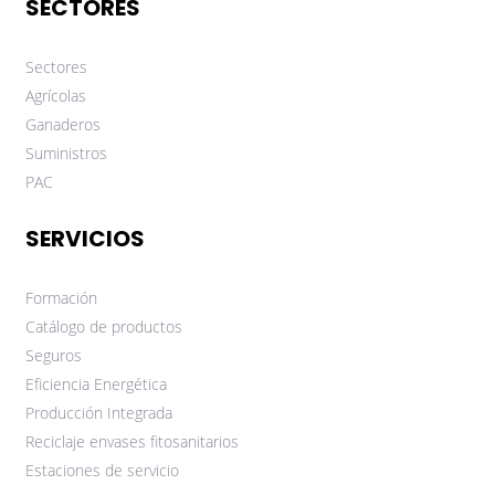
SECTORES
Sectores
Agrícolas
Ganaderos
Suministros
PAC
SERVICIOS
Formación
Catálogo de productos
Seguros
Eficiencia Energética
Producción Integrada
Reciclaje envases fitosanitarios
Estaciones de servicio