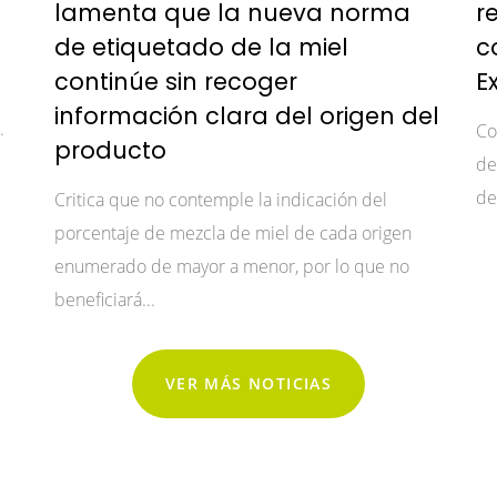
lamenta que la nueva norma
r
de etiquetado de la miel
c
continúe sin recoger
E
información clara del origen del
.
Co
producto
de
de
Critica que no contemple la indicación del
porcentaje de mezcla de miel de cada origen
enumerado de mayor a menor, por lo que no
beneficiará...
VER MÁS NOTICIAS