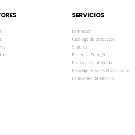
TORES
SERVICIOS
s
Formación
s
Catálogo de productos
ros
Seguros
tros
Eficiencia Energética
Producción Integrada
Reciclaje envases fitosanitarios
Estaciones de servicio