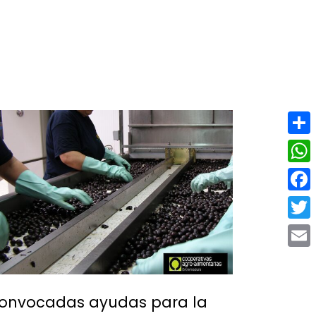
INTRANET
Compa
What
Face
Twitt
Email
onvocadas ayudas para la