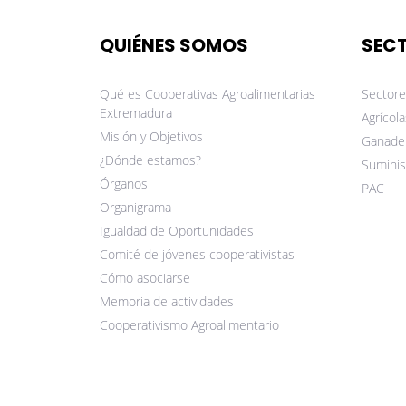
QUIÉNES SOMOS
SEC
Qué es Cooperativas Agroalimentarias
Sectore
Extremadura
Agrícola
Misión y Objetivos
Ganade
¿Dónde estamos?
Suminis
Órganos
PAC
Organigrama
Igualdad de Oportunidades
Comité de jóvenes cooperativistas
Cómo asociarse
Memoria de actividades
Cooperativismo Agroalimentario