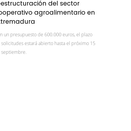
eestructuración del sector
ooperativo agroalimentario en
xtremadura
n un presupuesto de 600.000 euros, el plazo
 solicitudes estará abierto hasta el próximo 15
 septiembre.