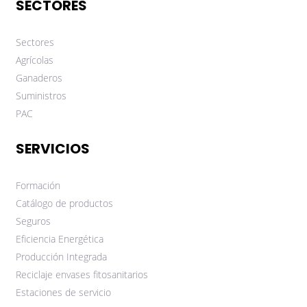
SECTORES
Sectores
Agrícolas
Ganaderos
Suministros
PAC
SERVICIOS
Formación
Catálogo de productos
Seguros
Eficiencia Energética
Producción Integrada
Reciclaje envases fitosanitarios
Estaciones de servicio