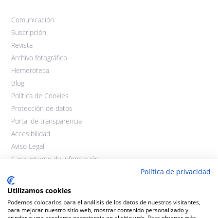
Comunicación
Suscripción
Revista
Archivo fotográfico
Hemeroteca
Blog
Política de Cookies
Protección de datos
Portal de transparencia
Accesibilidad
Aviso Legal
Canal interno de información
Política de privacidad
Utilizamos cookies
Podemos colocarlos para el análisis de los datos de nuestros visitantes,
para mejorar nuestro sitio web, mostrar contenido personalizado y
brindarle una excelente experiencia en el sitio web. Para obtener más