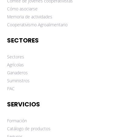
Comité de jóvenes cooperativistas
Cómo asociarse
Memoria de actividades
Cooperativismo Agroalimentario
SECTORES
Sectores
Agrícolas
Ganaderos
Suministros
PAC
SERVICIOS
Formación
Catálogo de productos
Seguros