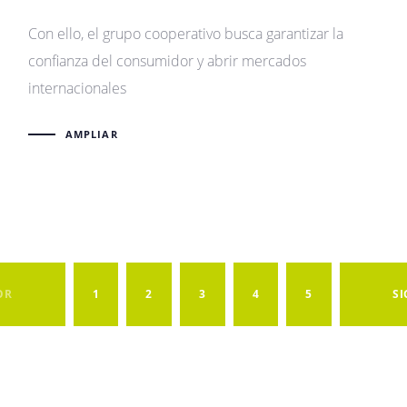
Con ello, el grupo cooperativo busca garantizar la
confianza del consumidor y abrir mercados
internacionales
AMPLIAR
OR
1
2
3
4
5
SI